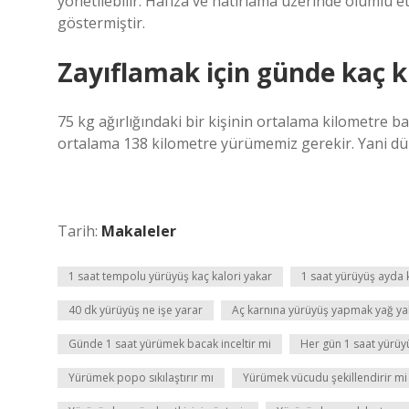
yönetilebilir. Hafıza ve hatırlama üzerinde olumlu et
göstermiştir.
Zayıflamak için günde kaç 
75 kg ağırlığındaki bir kişinin ortalama kilometre ba
ortalama 138 kilometre yürümemiz gerekir. Yani düz
Tarih:
Makaleler
1 saat tempolu yürüyüş kaç kalori yakar
1 saat yürüyüş ayda k
40 dk yürüyüş ne işe yarar
Aç karnına yürüyüş yapmak yağ ya
Günde 1 saat yürümek bacak inceltir mi
Her gün 1 saat yürüy
Yürümek popo sıkılaştırır mı
Yürümek vücudu şekillendirir mi