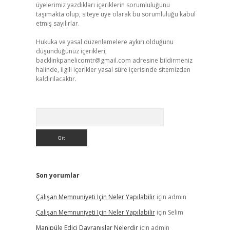
üyelerimiz yazdıkları içeriklerin sorumluluğunu
taşımakta olup, siteye üye olarak bu sorumluluğu kabul
etmiş sayılırlar.
Hukuka ve yasal düzenlemelere aykırı olduğunu
düşündüğünüz içerikleri,
backlinkpanelicomtr@gmail.com
adresine bildirmeniz
halinde, ilgili içerikler yasal süre içerisinde sitemizden
kaldırılacaktır.
Arama
Son yorumlar
Çalışan Memnuniyeti Için Neler Yapılabilir
için
admin
Çalışan Memnuniyeti Için Neler Yapılabilir
için
Selim
Manipüle Edici Davranışlar Nelerdir
için
admin