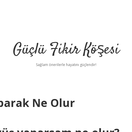
Güçlü Fikir Köşesi
Sağlam önerilerle hayatını güçlendir!
parak Ne Olur