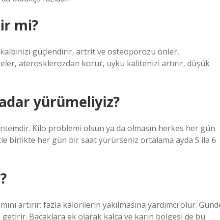
ir mi?
 kalbinizi güçlendirir, artrit ve osteoporozu önler,
eler, aterosklerozdan korur, uyku kalitenizi artırır, düşük
kadar yürümeliyiz?
yöntemdir. Kilo problemi olsun ya da olmasın herkes her gün
le birlikte her gün bir saat yürürseniz ortalama ayda 5 ila 6
ı?
ını artırır; fazla kalorilerin yakılmasına yardımcı olur. Günd
getirir. Bacaklara ek olarak kalça ve karın bölgesi de bu