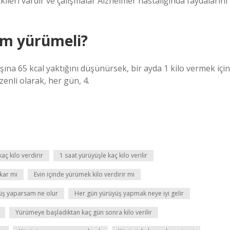
kileri vardır ve çalışmalar Alzheimer hastalığında faydalarını
km yürümeli?
şına 65 kcal yaktığını düşünürsek, bir ayda 1 kilo vermek için
enli olarak, her gün, 4.
aç kilo verdirir
1 saat yürüyüşle kaç kilo verilir
kar mı
Evin içinde yürümek kilo verdirir mi
üş yaparsam ne olur
Her gün yürüyüş yapmak neye iyi gelir
Yürümeye başladıktan kaç gün sonra kilo verilir