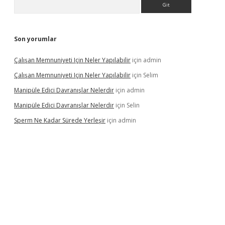
Son yorumlar
Çalışan Memnuniyeti Için Neler Yapılabilir
için
admin
Çalışan Memnuniyeti Için Neler Yapılabilir
için
Selim
Manipüle Edici Davranışlar Nelerdir
için
admin
Manipüle Edici Davranışlar Nelerdir
için
Selin
Sperm Ne Kadar Sürede Yerleşir
için
admin
et