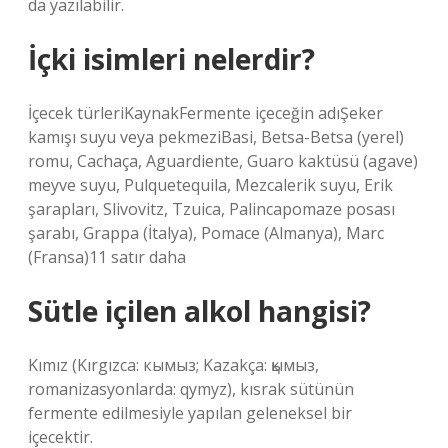
da yazılabilir.
İçki isimleri nelerdir?
İçecek türleriKaynakFermente içeceğin adıŞeker
kamışı suyu veya pekmeziBasi, Betsa-Betsa (yerel)
romu, Cachaça, Aguardiente, Guaro kaktüsü (agave)
meyve suyu, Pulquetequila, Mezcalerik suyu, Erik
şarapları, Slivovitz, Tzuica, Palincapomaze posası
şarabı, Grappa (İtalya), Pomace (Almanya), Marc
(Fransa)11 satır daha
Sütle içilen alkol hangisi?
Kımız (Kırgızca: кымыз; Kazakça: қымыз,
romanizasyonlarda: qymyz), kısrak sütünün
fermente edilmesiyle yapılan geleneksel bir
içecektir.