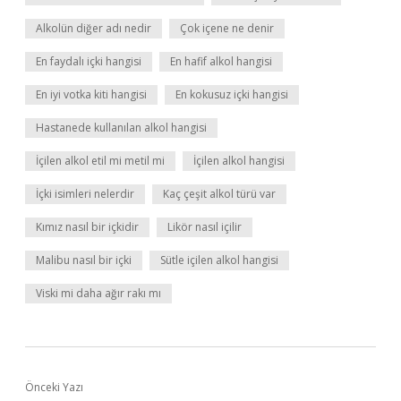
Alkolün diğer adı nedir
Çok içene ne denir
En faydalı içki hangisi
En hafif alkol hangisi
En iyi votka kiti hangisi
En kokusuz içki hangisi
Hastanede kullanılan alkol hangisi
İçilen alkol etil mi metil mi
İçilen alkol hangisi
İçki isimleri nelerdir
Kaç çeşit alkol türü var
Kımız nasıl bir içkidir
Likör nasıl içilir
Malibu nasıl bir içki
Sütle içilen alkol hangisi
Viski mi daha ağır rakı mı
Önceki Yazı