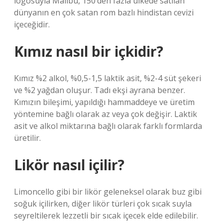
logosuyla Malibu, 150’den fazla ülkede satılan
dünyanın en çok satan rom bazlı hindistan cevizi
içeceğidir.
Kımız nasıl bir içkidir?
Kımız %2 alkol, %0,5-1,5 laktik asit, %2-4 süt şekeri
ve %2 yağdan oluşur. Tadı ekşi ayrana benzer.
Kımızın bileşimi, yapıldığı hammaddeye ve üretim
yöntemine bağlı olarak az veya çok değişir. Laktik
asit ve alkol miktarına bağlı olarak farklı formlarda
üretilir.
Likör nasıl içilir?
Limoncello gibi bir likör geleneksel olarak buz gibi
soğuk içilirken, diğer likör türleri çok sıcak suyla
seyreltilerek lezzetli bir sıcak içecek elde edilebilir.