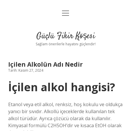
menüyü
Anasayfa
aç
Gizlilik Politikası
Güçlü Fikir Köşesi
Yasal Uyarı
Sağlam önerilerle hayatını güçlendir!
Hakkımızda
Içilen Alkolün Adı Nedir
Tarih: Kasım 27, 2024
İçilen alkol hangisi?
Etanol veya etil alkol, renksiz, hoş kokulu ve oldukça
yanıcı bir sıvıdır. Alkollü içeceklerde kullanılan tek
alkol türüdür. Ayrıca çözücü olarak da kullanılır.
Kimyasal formülü C2H5OH’dir ve kısaca EtOH olarak