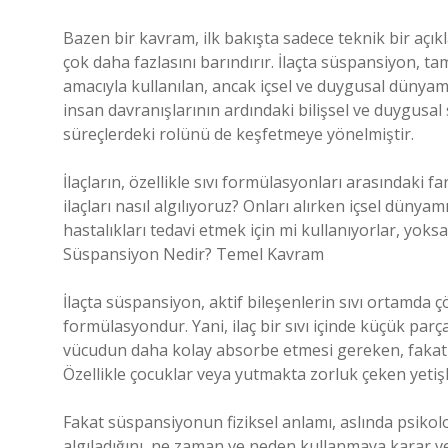
Bazen bir kavram, ilk bakışta sadece teknik bir açı
çok daha fazlasını barındırır. İlaçta süspansiyon, ta
amacıyla kullanılan, ancak içsel ve duygusal dünyamız
insan davranışlarının ardındaki bilişsel ve duygusal 
süreçlerdeki rolünü de keşfetmeye yönelmiştir.
İlaçların, özellikle sıvı formülasyonları arasındaki 
ilaçları nasıl algılıyoruz? Onları alırken içsel dünyam
hastalıkları tedavi etmek için mi kullanıyorlar, yoks
Süspansiyon Nedir? Temel Kavram
İlaçta süspansiyon, aktif bileşenlerin sıvı ortamda 
formülasyondur. Yani, ilaç bir sıvı içinde küçük parça
vücudun daha kolay absorbe etmesi gereken, fakat ç
Özellikle çocuklar veya yutmakta zorluk çeken yetişk
Fakat süspansiyonun fiziksel anlamı, aslında psikoloji
algıladığını, ne zaman ve neden kullanmaya karar verd