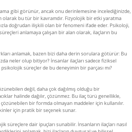
klama gibi görünür, ancak onu derinlemesine incelediğinizde,
m olarak bu tür bir kavramdır. Fizyolojik bir etki yaratma
la doğrudan ilişkili olan bir fenomeni ifade eder. Psikoloji,
süreçleri anlamaya çalışan bir alan olarak, ilaçların bu
farkları anlamak, bazen bizi daha derin sorulara götürür: Bu
ızda neler olup bitiyor? İnsanlar ilaçları sadece fiziksel
a psikolojik süreçler de bu deneyimin bir parçası mı?
çözünebilen değil, daha çok dağılmış olduğu bir
cıklar halinde dağılır, çözünmez. Bu ilaç türü genellikle,
özünebilen bir formda olmayan maddeler için kullanılır.
inler için pratik bir seçenek sunar.
k süreçlere dair ipuçları sunabilir. İnsanların ilaçları nasıl
iklerini anlamak, bizi ilaçların duygusal ve bilişsel