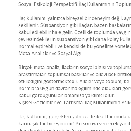
Sosyal Psikoloji Perspektifi: İlaç Kullanımının Topl
İlaç kullanımı yalnızca bireysel bir deneyim değil, 
şekillenir. Süspansiyon gibi ilaçlar, bazen başkaları
kabul edilebilir hale gelir. Özellikle toplumda yaygın k
çevresindekilerin süspansiyon gibi daha kolay kulla
normalleştirebilir ve kendisi de bu yönelime yönelebi
Meta-Analizler ve Sosyal Algı
Birçok meta-analiz, ilaçların sosyal algısı ve toplums
araştırmalar, toplumsal baskılar ve ailevi beklentiler 
etkilediğini göstermektedir. Aileler veya toplum, beli
normlara uygun davranma eğiliminde oldukları görül
kabul gördüğünü anlamamıza yardımcı olur.
Kişisel Gözlemler ve Tartışma: İlaç Kullanımının Psik
İlaç kullanımı, gerçekten yalnızca fiziksel bir müdah
karmaşık bir birleşimi mi? Bu soruya verilecek yanıt
değişkenlik gösterebilir. Süspansiyon gibi ilaçların,