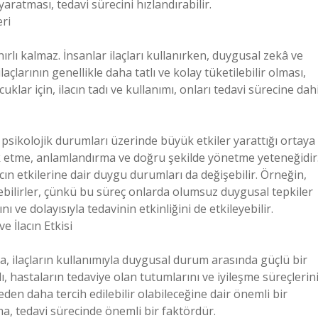
yaratması, tedavi sürecini hızlandırabilir.
eri
sınırlı kalmaz. İnsanlar ilaçları kullanırken, duygusal zekâ ve
çlarının genellikle daha tatlı ve kolay tüketilebilir olması,
uklar için, ilacın tadı ve kullanımı, onları tedavi sürecine dahi
ın psikolojik durumları üzerinde büyük etkiler yarattığı ortaya
ark etme, anlamlandırma ve doğru şekilde yönetme yeteneğidir
cın etkilerine dair duygu durumları da değişebilir. Örneğin,
debilirler, çünkü bu süreç onlarda olumsuz duygusal tepkiler
 ve dolayısıyla tedavinin etkinliğini de etkileyebilir.
e İlacın Etkisi
a, ilaçların kullanımıyla duygusal durum arasında güçlü bir
ı, hastaların tedaviye olan tutumlarını ve iyileşme süreçlerin
den daha tercih edilebilir olabileceğine dair önemli bir
a, tedavi sürecinde önemli bir faktördür.