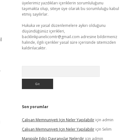
üyelerimiz yazdıkları içeriklerin sorumluluğunu
taşımakta olup, siteye üye olarak bu sorumluluğu kabul
etmiş sayılırlar.
Hukuka ve yasal düzenlemelere aykırı olduğunu
düşündüğünüz içerikleri,
backlinkpanelicomtr@gmail.com
adresine bildirmeniz
l
halinde, ilgili içerikler yasal süre içerisinde sitemizden
kaldırılacaktır.
Arama
.
Son yorumlar
Çalışan Memnuniyeti Için Neler Yapılabilir
için
admin
i
Çalışan Memnuniyeti Için Neler Yapılabilir
için
Selim
Manipüle Edici Davranışlar Nelerdir
için
admin