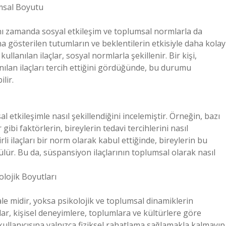
umsal Boyutu
aynı zamanda sosyal etkileşim ve toplumsal normlarla da
na gösterilen tutumların ve beklentilerin etkisiyle daha kolay
ullanılan ilaçlar, sosyal normlarla şekillenir. Bir kişi,
nılan ilaçları tercih ettiğini gördüğünde, bu durumu
lir.
al etkileşimle nasıl şekillendiğini incelemiştir. Örneğin, bazı
gibi faktörlerin, bireylerin tedavi tercihlerini nasıl
rli ilaçları bir norm olarak kabul ettiğinde, bireylerin bu
ür. Bu da, süspansiyon ilaçlarının toplumsal olarak nasıl
olojik Boyutları
ale midir, yoksa psikolojik ve toplumsal dinamiklerin
lar, kişisel deneyimlere, toplumlara ve kültürlere göre
 kullanıcısına yalnızca fiziksel rahatlama sağlamakla kalmayıp