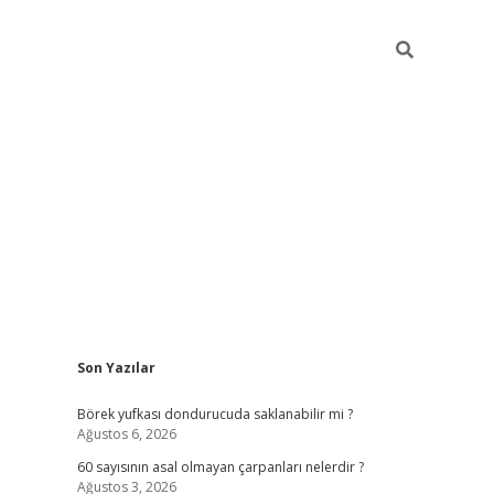
Sidebar
Son Yazılar
tulipbet
Börek yufkası dondurucuda saklanabilir mi ?
Ağustos 6, 2026
60 sayısının asal olmayan çarpanları nelerdir ?
Ağustos 3, 2026