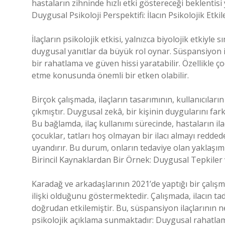
hastaların zihninde hızlı etki göstereceği beklentisi 
Duygusal Psikoloji Perspektifi: İlacın Psikolojik Etkil
İlaçların psikolojik etkisi, yalnızca biyolojik etkiyle 
duygusal yanıtlar da büyük rol oynar. Süspansiyon ila
bir rahatlama ve güven hissi yaratabilir. Özellikle çoc
etme konusunda önemli bir etken olabilir.
Birçok çalışmada, ilaçların tasarımının, kullanıcılar
çıkmıştır. Duygusal zekâ, bir kişinin duygularını f
Bu bağlamda, ilaç kullanımı sürecinde, hastaların ila
çocuklar, tatları hoş olmayan bir ilacı almayı redde
uyandırır. Bu durum, onların tedaviye olan yaklaşımını
Birincil Kaynaklardan Bir Örnek: Duygusal Tepkiler v
Karadağ ve arkadaşlarının 2021’de yaptığı bir çalışm
ilişki olduğunu göstermektedir. Çalışmada, ilacın tad
doğrudan etkilemiştir. Bu, süspansiyon ilaçlarının ne
psikolojik açıklama sunmaktadır: Duygusal rahatlam