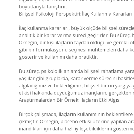
boyutlarıyla tanıştırır.
Bilişsel Psikoloji Perspektifi: İlaç Kullanma Kararları
İlaç kullanma kararları, büyük ölçüde bilişsel süreçler
analitik bir karar verme süreci geçirirler. Bu süreç,
Örneğin, bir kişi ilaçların faydalı olduğu ve gerekl
gibi bir formülasyonu seçmesi muhtemelen daha kolay 
gösterir ve kullanımı daha pratiktir.
Bu süreç, psikolojik anlamda bilişsel rahatlama yarat
yaşlılar gibi gruplarda, karar verme sürecini basitleşt
algıladığımız ve beklediğimiz, bilişsel bir ön yargıya 
etkisi hakkında duyduğumuz inançların, gerçekten n
Araştırmalardan Bir Örnek: İlaçların Etki Algısı
Birçok çalışmada, ilaçların kullanımının beklentilere
çıkmıştır. Örneğin, placebo etkisi üzerine yapılan ara
inandıkları için daha hızlı iyileşebildiklerini göst