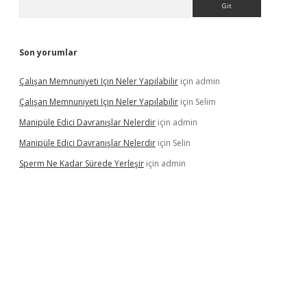
Son yorumlar
Çalışan Memnuniyeti Için Neler Yapılabilir
için
admin
Çalışan Memnuniyeti Için Neler Yapılabilir
için
Selim
Manipüle Edici Davranışlar Nelerdir
için
admin
Manipüle Edici Davranışlar Nelerdir
için
Selin
Sperm Ne Kadar Sürede Yerleşir
için
admin
pbet