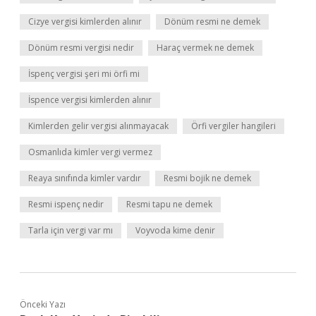
Cizye vergisi kimlerden alınır
Dönüm resmi ne demek
Dönüm resmi vergisi nedir
Haraç vermek ne demek
İspenç vergisi şeri mi örfi mi
İspence vergisi kimlerden alınır
Kimlerden gelir vergisi alınmayacak
Örfi vergiler hangileri
Osmanlıda kimler vergi vermez
Reaya sınıfında kimler vardır
Resmi bojik ne demek
Resmi ispenç nedir
Resmi tapu ne demek
Tarla için vergi var mı
Voyvoda kime denir
Önceki Yazı