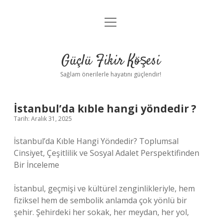
menüyü
Anasayfa
aç
Gizlilik Politikası
Güçlü Fikir Köşesi
Yasal Uyarı
Sağlam önerilerle hayatını güçlendir!
Hakkımızda
İstanbul’da kıble hangi yöndedir ?
Tarih: Aralık 31, 2025
İstanbul’da Kıble Hangi Yöndedir? Toplumsal
Cinsiyet, Çeşitlilik ve Sosyal Adalet Perspektifinden
Bir İnceleme
İstanbul, geçmişi ve kültürel zenginlikleriyle, hem
fiziksel hem de sembolik anlamda çok yönlü bir
şehir. Şehirdeki her sokak, her meydan, her yol,