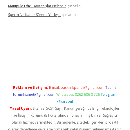
Manipüle Edici Davranışlar Nelerdir
için
Selin
Sperm Ne Kadar Sürede Yerleşir
için
admin
lipbet
Reklam ve İletişim:
E-mail:
backlinkpaneli@gmail.com
Teams:
forumhizmeti@gmail.com
Whatsapp: 0262 606 0 726
Telegram:
@karabul
Yasal Uyarı:
Sitemiz, 5651 Sayılı Kanun gereğince Bilgi Teknolojileri
ve İletişim Kurumu (BTK) tarafından onaylanmış bir Yer Sağlayıcı
olarak hizmet vermektedir. Bu nedenle, sitedeki içerikleri proaktif
olarak denetleme veya araştırma yükümlülüğümüz bulunmamaktadır.