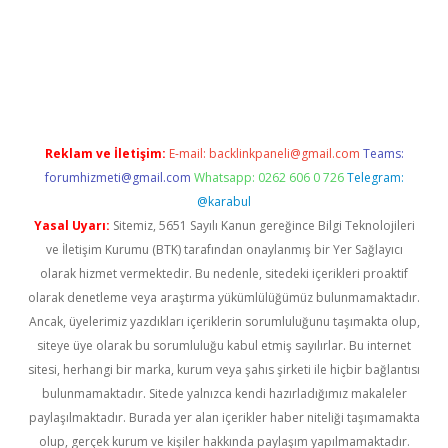
ulipbet
Reklam ve İletişim:
E-mail:
backlinkpaneli@gmail.com
Teams:
forumhizmeti@gmail.com
Whatsapp: 0262 606 0 726
Telegram:
@karabul
Yasal Uyarı:
Sitemiz, 5651 Sayılı Kanun gereğince Bilgi Teknolojileri
ve İletişim Kurumu (BTK) tarafından onaylanmış bir Yer Sağlayıcı
olarak hizmet vermektedir. Bu nedenle, sitedeki içerikleri proaktif
olarak denetleme veya araştırma yükümlülüğümüz bulunmamaktadır.
Ancak, üyelerimiz yazdıkları içeriklerin sorumluluğunu taşımakta olup,
siteye üye olarak bu sorumluluğu kabul etmiş sayılırlar. Bu internet
sitesi, herhangi bir marka, kurum veya şahıs şirketi ile hiçbir bağlantısı
bulunmamaktadır. Sitede yalnızca kendi hazırladığımız makaleler
paylaşılmaktadır. Burada yer alan içerikler haber niteliği taşımamakta
olup, gerçek kurum ve kişiler hakkında paylaşım yapılmamaktadır.