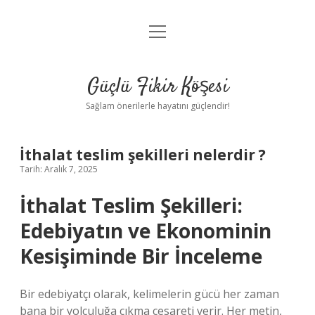
menüyü
Anasayfa
aç
Gizlilik Politikası
Güçlü Fikir Köşesi
Yasal Uyarı
Sağlam önerilerle hayatını güçlendir!
Hakkımızda
İthalat teslim şekilleri nelerdir ?
Tarih: Aralık 7, 2025
İthalat Teslim Şekilleri:
Edebiyatın ve Ekonominin
Kesişiminde Bir İnceleme
Bir edebiyatçı olarak, kelimelerin gücü her zaman
bana bir yolculuğa çıkma cesareti verir. Her metin,