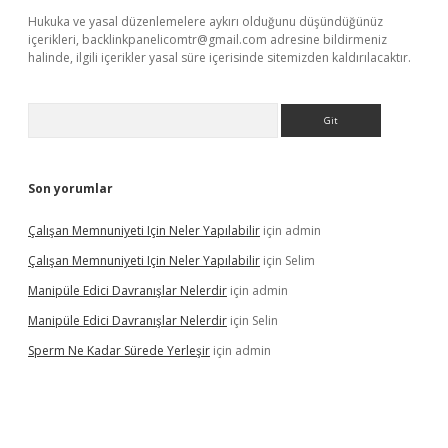
Hukuka ve yasal düzenlemelere aykırı olduğunu düşündüğünüz
içerikleri,
backlinkpanelicomtr@gmail.com
adresine bildirmeniz
halinde, ilgili içerikler yasal süre içerisinde sitemizden kaldırılacaktır.
Arama
Son yorumlar
Çalışan Memnuniyeti Için Neler Yapılabilir
için
admin
Çalışan Memnuniyeti Için Neler Yapılabilir
için
Selim
Manipüle Edici Davranışlar Nelerdir
için
admin
Manipüle Edici Davranışlar Nelerdir
için
Selin
Sperm Ne Kadar Sürede Yerleşir
için
admin