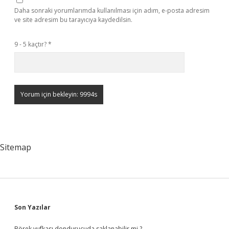
Daha sonraki yorumlarımda kullanılması için adım, e-posta adresim
ve site adresim bu tarayıcıya kaydedilsin.
9 - 5 kaçtır?
*
Sitemap
Sidebar
Son Yazılar
Börek yufkası dondurucuda saklanabilir mi ?