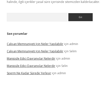
halinde, ilgili içerikler yasal süre içerisinde sitemizden kaldırılacaktır.
Arama
Son yorumlar
Çalışan Memnuniyeti Için Neler Yapılabilir
için
admin
Çalışan Memnuniyeti Için Neler Yapılabilir
için
Selim
Manipüle Edici Davranışlar Nelerdir
için
admin
Manipüle Edici Davranışlar Nelerdir
için
Selin
Sperm Ne Kadar Sürede Yerleşir
için
admin