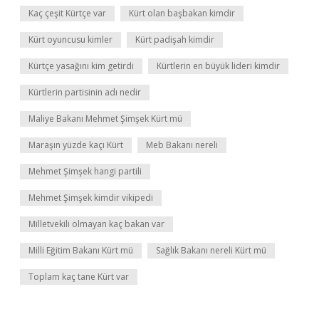
Kaç çeşit Kürtçe var
Kürt olan başbakan kimdir
Kürt oyuncusu kimler
Kürt padişah kimdir
Kürtçe yasağını kim getirdi
Kürtlerin en büyük lideri kimdir
Kürtlerin partisinin adı nedir
Maliye Bakanı Mehmet Şimşek Kürt mü
Maraşın yüzde kaçı Kürt
Meb Bakanı nereli
Mehmet Şimşek hangi partili
Mehmet Şimşek kimdir vikipedi
Milletvekili olmayan kaç bakan var
Milli Eğitim Bakanı Kürt mü
Sağlık Bakanı nereli Kürt mü
Toplam kaç tane Kürt var