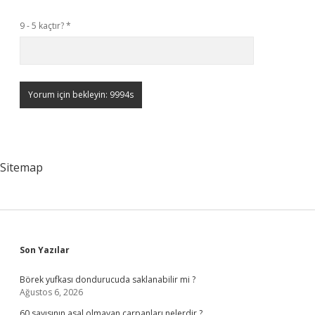
9 - 5 kaçtır?
*
Sitemap
Sidebar
Son Yazılar
Börek yufkası dondurucuda saklanabilir mi ?
Ağustos 6, 2026
60 sayısının asal olmayan çarpanları nelerdir ?