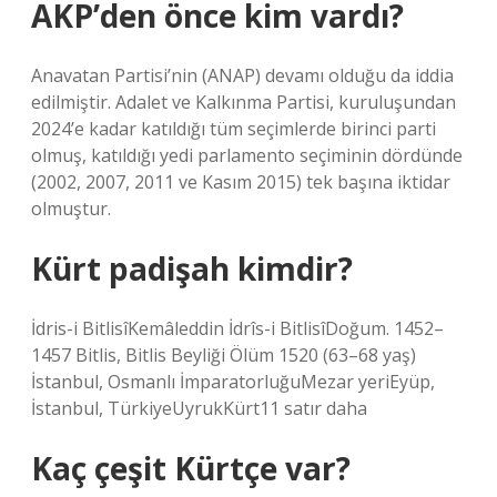
AKP’den önce kim vardı?
Anavatan Partisi’nin (ANAP) devamı olduğu da iddia
edilmiştir. Adalet ve Kalkınma Partisi, kuruluşundan
2024’e kadar katıldığı tüm seçimlerde birinci parti
olmuş, katıldığı yedi parlamento seçiminin dördünde
(2002, 2007, 2011 ve Kasım 2015) tek başına iktidar
olmuştur.
Kürt padişah kimdir?
İdris-i BitlisîKemâleddin İdrîs-i BitlisîDoğum. 1452–
1457 Bitlis, Bitlis Beyliği Ölüm 1520 (63–68 yaş)
İstanbul, Osmanlı İmparatorluğuMezar yeriEyüp,
İstanbul, TürkiyeUyrukKürt11 satır daha
Kaç çeşit Kürtçe var?