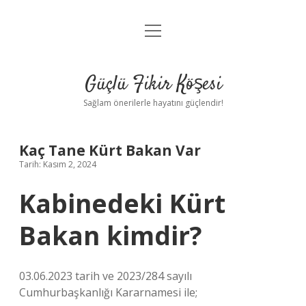
menüyü
Anasayfa
aç
Gizlilik Politikası
Güçlü Fikir Köşesi
Yasal Uyarı
Sağlam önerilerle hayatını güçlendir!
Hakkımızda
Kaç Tane Kürt Bakan Var
Tarih: Kasım 2, 2024
Kabinedeki Kürt
Bakan kimdir?
03.06.2023 tarih ve 2023/284 sayılı
Cumhurbaşkanlığı Kararnamesi ile;