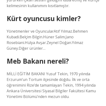
yürürken çıkan sesten geldiğini iddia etmiş ve Kürtçe
kelimesinin kullanımını kısıtlamıştır.
Kürt oyuncusu kimler?
Yönetmenler ve OyuncularAtıf Yılmaz.Behmen
Kubadi.Belçim Bilgin.Hüner Salim.Jano
Rosebiani.Hülya Avşar.Zeynel Doğan.Yılmaz
Güney.Diğer ürünler…
Meb Bakanı nereli?
MİLLİ EĞİTİM BAKANI Yusuf Tekin, 1970 yılında
Erzurum’un Tortum ilçesinde doğdu. İlk ve orta
öğrenimini Rize’de tamamlayan Tekin, 1994 yılında
Ankara Üniversitesi Siyasal Bilgiler Fakültesi Kamu
Yönetimi Bölümü’nden mezun oldu.