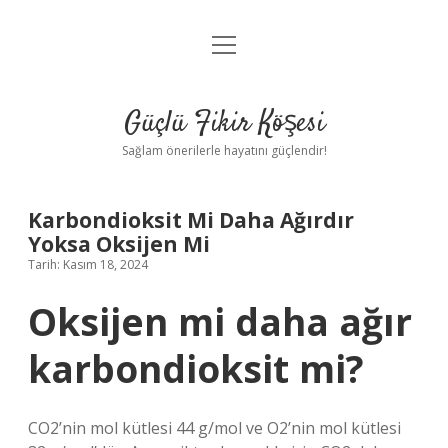
menüyü
Anasayfa
aç
Gizlilik Politikası
Güçlü Fikir Köşesi
Yasal Uyarı
Sağlam önerilerle hayatını güçlendir!
Hakkımızda
Karbondioksit Mi Daha Ağırdır
Yoksa Oksijen Mi
Tarih: Kasım 18, 2024
Oksijen mi daha ağır
karbondioksit mi?
CO2’nin mol kütlesi 44 g/mol ve O2’nin mol kütlesi