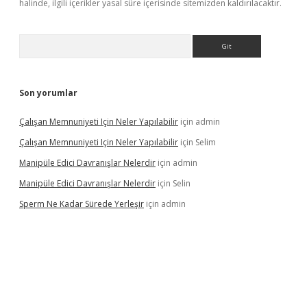
halinde, ilgili içerikler yasal süre içerisinde sitemizden kaldırılacaktır.
Arama
Son yorumlar
Çalışan Memnuniyeti Için Neler Yapılabilir
için
admin
Çalışan Memnuniyeti Için Neler Yapılabilir
için
Selim
Manipüle Edici Davranışlar Nelerdir
için
admin
Manipüle Edici Davranışlar Nelerdir
için
Selin
Sperm Ne Kadar Sürede Yerleşir
için
admin