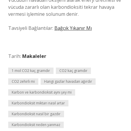
Vücudun havadan oksijeni alarak enerji üretmesi ve
vücuda zararlı olan karbondioksiti tekrar havaya
vermesi işlemine solunum denir.
Tavsiyeli Bağlantılar:
Bağcık Yıkanır Mı
Tarih:
Makaleler
1 mol CO2 kaç gramdır
CO2 kaç gramdır
CO2 zehirli mi
Hangi gazlar havadan ağırdır
Karbon ve karbondioksit aynı şey mi
Karbondioksit miktarı nasıl artar
Karbondioksit nasıl bir gazdır
Karbondioksit neden yanmaz