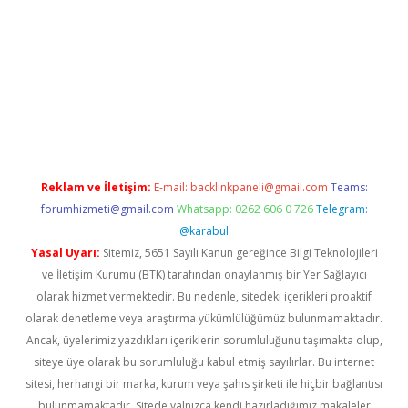
ulipbet
Reklam ve İletişim:
E-mail:
backlinkpaneli@gmail.com
Teams:
forumhizmeti@gmail.com
Whatsapp: 0262 606 0 726
Telegram:
@karabul
Yasal Uyarı:
Sitemiz, 5651 Sayılı Kanun gereğince Bilgi Teknolojileri
ve İletişim Kurumu (BTK) tarafından onaylanmış bir Yer Sağlayıcı
olarak hizmet vermektedir. Bu nedenle, sitedeki içerikleri proaktif
olarak denetleme veya araştırma yükümlülüğümüz bulunmamaktadır.
Ancak, üyelerimiz yazdıkları içeriklerin sorumluluğunu taşımakta olup,
siteye üye olarak bu sorumluluğu kabul etmiş sayılırlar. Bu internet
sitesi, herhangi bir marka, kurum veya şahıs şirketi ile hiçbir bağlantısı
bulunmamaktadır. Sitede yalnızca kendi hazırladığımız makaleler