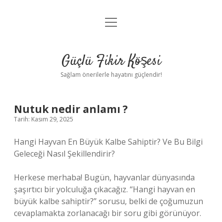
menüyü
Anasayfa
aç
Gizlilik Politikası
Güçlü Fikir Köşesi
Yasal Uyarı
Sağlam önerilerle hayatını güçlendir!
Hakkımızda
Nutuk nedir anlamı ?
Tarih: Kasım 29, 2025
Hangi Hayvan En Büyük Kalbe Sahiptir? Ve Bu Bilgi
Geleceği Nasıl Şekillendirir?
Herkese merhaba! Bugün, hayvanlar dünyasında
şaşırtıcı bir yolculuğa çıkacağız. “Hangi hayvan en
büyük kalbe sahiptir?” sorusu, belki de çoğumuzun
cevaplamakta zorlanacağı bir soru gibi görünüyor.