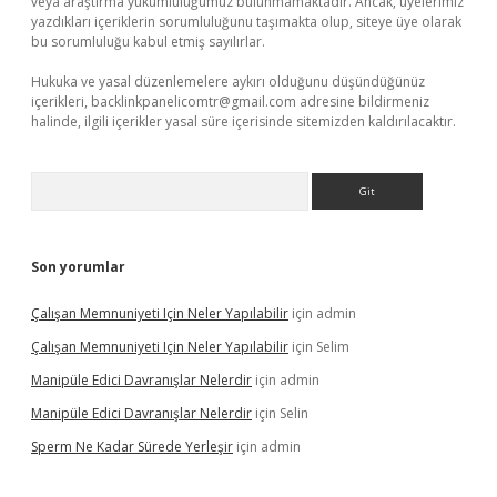
veya araştırma yükümlülüğümüz bulunmamaktadır. Ancak, üyelerimiz
yazdıkları içeriklerin sorumluluğunu taşımakta olup, siteye üye olarak
bu sorumluluğu kabul etmiş sayılırlar.
Hukuka ve yasal düzenlemelere aykırı olduğunu düşündüğünüz
içerikleri,
backlinkpanelicomtr@gmail.com
adresine bildirmeniz
halinde, ilgili içerikler yasal süre içerisinde sitemizden kaldırılacaktır.
Arama
Son yorumlar
Çalışan Memnuniyeti Için Neler Yapılabilir
için
admin
Çalışan Memnuniyeti Için Neler Yapılabilir
için
Selim
Manipüle Edici Davranışlar Nelerdir
için
admin
Manipüle Edici Davranışlar Nelerdir
için
Selin
Sperm Ne Kadar Sürede Yerleşir
için
admin