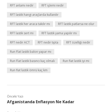
RFT anlamı nedir
RFT işlemi nedir
RFT lastik hangi araçlarda kullanılır
RFT lastik her araca takılır mı
RFT lastik patlarsa ne olur
RFT lastik sert mi
RFT lastik yama yapılır mı
RFT nedir ACT
RFT nedir tıpta
RFT özelliği nedir
Run Flat lastik balon yapar mı
Run Flat lastik basıncı kaç olmalı
Run flat lastik iyi mi
Run flat lastik ömrü kaç km
Önceki Yazı
Afganistanda Enflasyon Ne Kadar