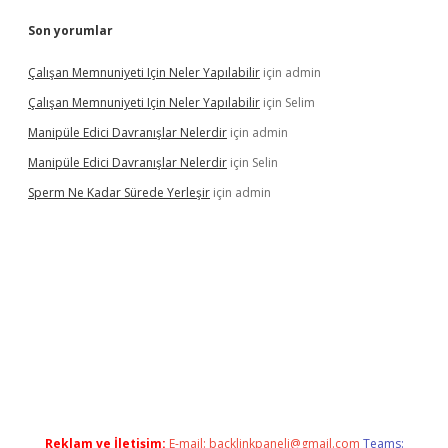
Son yorumlar
Çalışan Memnuniyeti Için Neler Yapılabilir
için
admin
Çalışan Memnuniyeti Için Neler Yapılabilir
için
Selim
Manipüle Edici Davranışlar Nelerdir
için
admin
Manipüle Edici Davranışlar Nelerdir
için
Selin
Sperm Ne Kadar Sürede Yerleşir
için
admin
et
Reklam ve İletişim:
E-mail:
backlinkpaneli@gmail.com
Teams: