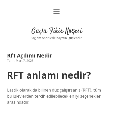
menüyü
Anasayfa
aç
Gizlilik Politikası
Güçlü Fikir Köşesi
Yasal Uyarı
Sağlam önerilerle hayatını güçlendir!
Hakkımızda
Rft Açılımı Nedir
Tarih: Mart 7, 2025
RFT anlamı nedir?
Lastik olarak da bilinen düz çalışırsanız (RFT), tüm
bu işlevlerden tercih edilebilecek en iyi seçenekler
arasındadır.