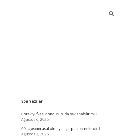
Sidebar
Son Yazılar
tulipbet
Börek yufkası dondurucuda saklanabilir mi ?
Ağustos 6, 2026
60 sayısının asal olmayan çarpanları nelerdir ?
Ağustos 3, 2026