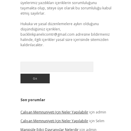
üyelerimiz yazdıkları içeriklerin sorumluluğunu
taşımakta olup, siteye üye olarak bu sorumluluğu kabul
etmiş sayılırlar.
Hukuka ve yasal düzenlemelere aykırı olduğunu
düşündüğünüz içerikleri,
backlinkpanelicomtr@gmail.com
adresine bildirmeniz
halinde, ilgili içerikler yasal süre içerisinde sitemizden
kaldırılacaktır.
Arama
Son yorumlar
Çalışan Memnuniyeti Için Neler Yapılabilir
için
admin
Çalışan Memnuniyeti Için Neler Yapılabilir
için
Selim
Manipüle Edici Davranışlar Nelerdir
için
admin