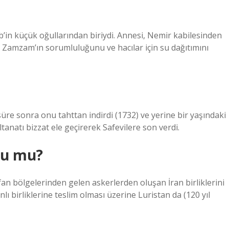
’in küçük oğullarından biriydi. Annesi, Nemir kabilesinden
Zamzam’ın sorumluluğunu ve hacılar için su dağıtımını
üre sonra onu tahttan indirdi (1732) ve yerine bir yaşındaki
ltanatı bizzat ele geçirerek Safevilere son verdi.
du mu?
fan bölgelerinden gelen askerlerden oluşan İran birliklerini
ı birliklerine teslim olması üzerine Luristan da (120 yıl