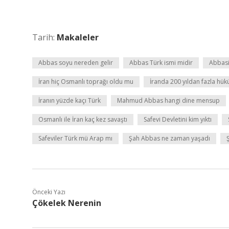
Tarih:
Makaleler
Abbas soyu nereden gelir
Abbas Türk ismi midir
Abbasil
İran hiç Osmanlı toprağı oldu mu
İranda 200 yıldan fazla hü
İranın yüzde kaçı Türk
Mahmud Abbas hangi dine mensup
Osmanlı ile İran kaç kez savaştı
Safevi Devletini kim yıktı
Safeviler Türk mü Arap mı
Şah Abbas ne zaman yaşadı
Önceki Yazı
Çökelek Nerenin