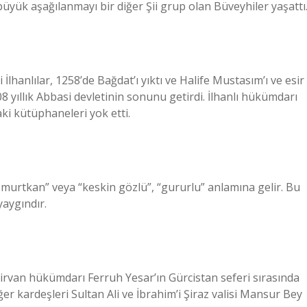
yük aşağılanmayı bir diğer Şii grup olan Büveyhiler yaşattı
lhanlılar, 1258’de Bağdat’ı yıktı ve Halife Mustasım’ı ve esir
08 yıllık Abbasi devletinin sonunu getirdi. İlhanlı hükümdarı
ki kütüphaneleri yok etti.
somurtkan” veya “keskin gözlü”, “gururlu” anlamına gelir. Bu
yaygındır.
irvan hükümdarı Ferruh Yesar’ın Gürcistan seferi sırasında
er kardeşleri Sultan Ali ve İbrahim’i Şiraz valisi Mansur Bey