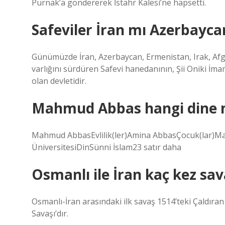
Purnak’a göndererek İstahr Kalesi’ne hapsetti.
Safeviler İran mı Azerbayca
Günümüzde İran, Azerbaycan, Ermenistan, Irak, Af
varlığını sürdüren Safevi hanedanının, Şii Oniki İma
olan devletidir.
Mahmud Abbas hangi dine
Mahmud AbbasEvlilik(ler)Amina AbbasÇocuk(lar)Ma
ÜniversitesiDinSünni İslam23 satır daha
Osmanlı ile İran kaç kez sav
Osmanlı-İran arasındaki ilk savaş 1514’teki Çaldıra
Savaşı’dır.