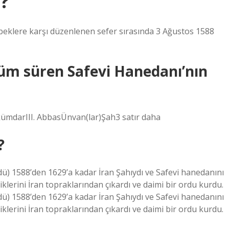
?
beklere karşı düzenlenen sefer sırasında 3 Ağustos 1588
küm süren Safevi Hanedanı’nın
ümdarIII. AbbasÜnvan(lar)Şah3 satır daha
?
) 1588’den 1629’a kadar İran Şahıydı ve Safevi hanedanını
klerini İran topraklarından çıkardı ve daimi bir ordu kurdu.
) 1588’den 1629’a kadar İran Şahıydı ve Safevi hanedanını
klerini İran topraklarından çıkardı ve daimi bir ordu kurdu.