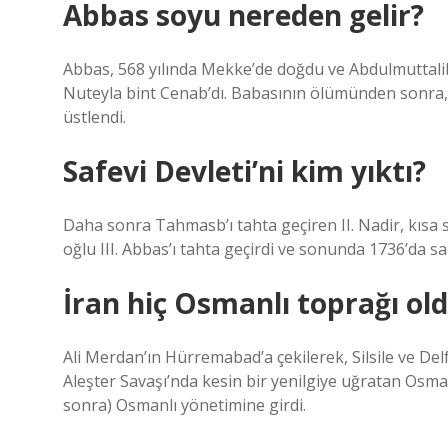
Abbas soyu nereden gelir?
Abbas, 568 yılında Mekke’de doğdu ve Abdulmuttalib
Nuteyla bint Cenab’dı. Babasının ölümünden sonra, 
üstlendi.
Safevi Devleti’ni kim yıktı?
Daha sonra Tahmasb’ı tahta geçiren II. Nadir, kısa s
oğlu III. Abbas’ı tahta geçirdi ve sonunda 1736’da sa
İran hiç Osmanlı toprağı ol
Ali Merdan’ın Hürremabad’a çekilerek, Silsile ve Del
Aleşter Savaşı’nda kesin bir yenilgiye uğratan Osmanl
sonra) Osmanlı yönetimine girdi.