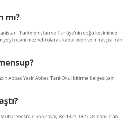
n mı?
ganistan, Türkmenistan ve Türkiye’nin doğu kesiminde
miye’yi resmi mezhebi olarak kabul eden ve mirasçısı İran
 mensup?
zin Abbas Yasir Abbas TarıkOkul bitirme belgesiŞam
aştı?
n Muharebesi’dir. Son savaş ise 1821-1823 Osmanlı-İran