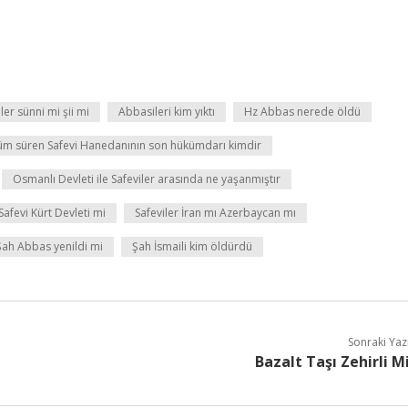
er sünni mi şii mi
Abbasileri kim yıktı
Hz Abbas nerede öldü
küm süren Safevi Hanedanının son hükümdarı kimdir
Osmanlı Devleti ile Safeviler arasında ne yaşanmıştır
Safevi Kürt Devleti mi
Safeviler İran mı Azerbaycan mı
Şah Abbas yenildi mi
Şah İsmaili kim öldürdü
Sonraki Yaz
Bazalt Taşı Zehirli M