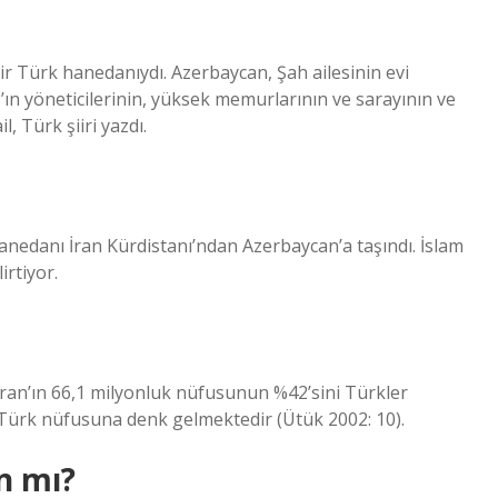
r Türk hanedanıydı. Azerbaycan, Şah ailesinin evi
ın yöneticilerinin, yüksek memurlarının ve sarayının ve
, Türk şiiri yazdı.
anedanı İran Kürdistanı’ndan Azerbaycan’a taşındı. İslam
irtiyor.
İran’ın 66,1 milyonluk nüfusunun %42’sini Türkler
 Türk nüfusuna denk gelmektedir (Ütük 2002: 10).
n mı?