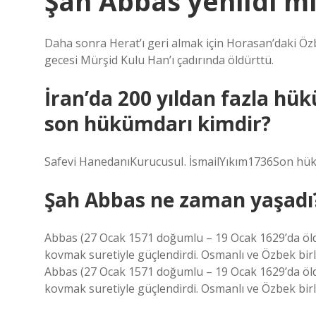
Şah Abbas yenildi mi
Daha sonra Herat’ı geri almak için Horasan’daki Öz
gecesi Mürşid Kulu Han’ı çadırında öldürttü.
İran’da 200 yıldan fazla hü
son hükümdarı kimdir?
Safevi HanedanıKurucusuI. İsmailYıkım1736Son hük
Şah Abbas ne zaman yaşadı
Abbas (27 Ocak 1571 doğumlu – 19 Ocak 1629’da öldü
kovmak suretiyle güçlendirdi. Osmanlı ve Özbek birli
Abbas (27 Ocak 1571 doğumlu – 19 Ocak 1629’da öldü
kovmak suretiyle güçlendirdi. Osmanlı ve Özbek birli