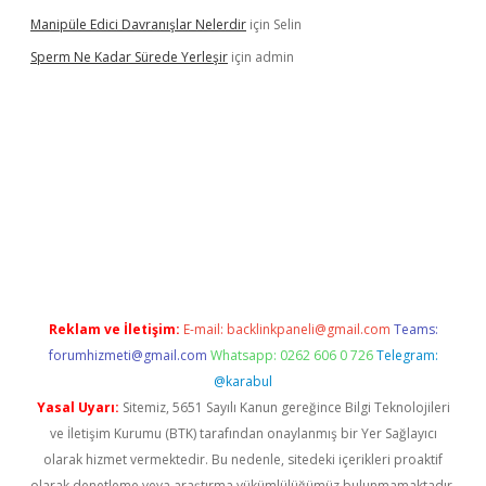
Manipüle Edici Davranışlar Nelerdir
için
Selin
Sperm Ne Kadar Sürede Yerleşir
için
admin
lipbet
Reklam ve İletişim:
E-mail:
backlinkpaneli@gmail.com
Teams:
forumhizmeti@gmail.com
Whatsapp: 0262 606 0 726
Telegram:
@karabul
Yasal Uyarı:
Sitemiz, 5651 Sayılı Kanun gereğince Bilgi Teknolojileri
ve İletişim Kurumu (BTK) tarafından onaylanmış bir Yer Sağlayıcı
olarak hizmet vermektedir. Bu nedenle, sitedeki içerikleri proaktif
olarak denetleme veya araştırma yükümlülüğümüz bulunmamaktadır.