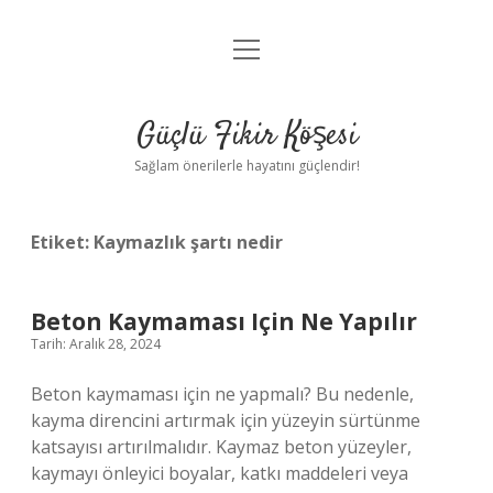
menüyü
Anasayfa
aç
Gizlilik Politikası
Güçlü Fikir Köşesi
Yasal Uyarı
Sağlam önerilerle hayatını güçlendir!
Hakkımızda
Etiket:
Kaymazlık şartı nedir
Beton Kaymaması Için Ne Yapılır
Tarih: Aralık 28, 2024
Beton kaymaması için ne yapmalı? Bu nedenle,
kayma direncini artırmak için yüzeyin sürtünme
katsayısı artırılmalıdır. Kaymaz beton yüzeyler,
kaymayı önleyici boyalar, katkı maddeleri veya