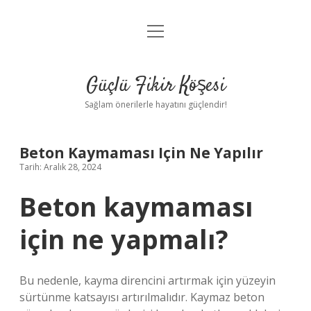
menüyü
Anasayfa
aç
Gizlilik Politikası
Güçlü Fikir Köşesi
Yasal Uyarı
Sağlam önerilerle hayatını güçlendir!
Hakkımızda
Beton Kaymaması Için Ne Yapılır
Tarih: Aralık 28, 2024
Beton kaymaması
için ne yapmalı?
Bu nedenle, kayma direncini artırmak için yüzeyin
sürtünme katsayısı artırılmalıdır. Kaymaz beton