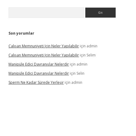
Arama
Son yorumlar
Çalışan Memnuniyeti Için Neler Yapılabilir
için
admin
Çalışan Memnuniyeti Için Neler Yapılabilir
için
Selim
Manipüle Edici Davranışlar Nelerdir
için
admin
Manipüle Edici Davranışlar Nelerdir
için
Selin
Sperm Ne Kadar Sürede Yerleşir
için
admin
t