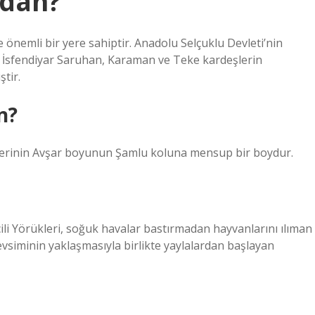
ydan?
 önemli bir yere sahiptir. Anadolu Selçuklu Devleti’nin
si İsfendiyar Saruhan, Karaman ve Teke kardeşlerin
tir.
n?
erinin Avşar boyunun Şamlu koluna mensup bir boydur.
li Yörükleri, soğuk havalar bastırmadan hayvanlarını ılıman
vsiminin yaklaşmasıyla birlikte yaylalardan başlayan