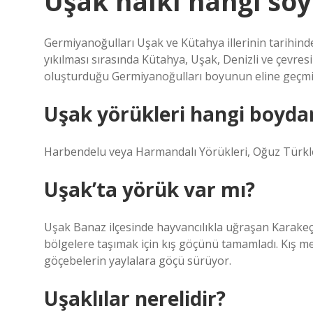
Uşak halkı hangi so
Germiyanoğulları Uşak ve Kütahya illerinin tarihinde
yıkılması sırasında Kütahya, Uşak, Denizli ve çevre
oluşturduğu Germiyanoğulları boyunun eline geçmiş
Uşak yörükleri hangi boyda
Harbendelu veya Harmandalı Yörükleri, Oğuz Türkl
Uşak’ta yörük var mı?
Uşak Banaz ilçesinde hayvancılıkla uğraşan Karakeçi
bölgelere taşımak için kış göçünü tamamladı. Kış me
göçebelerin yaylalara göçü sürüyor.
Uşaklılar nerelidir?