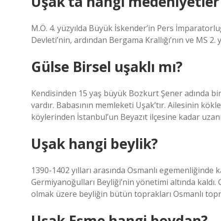
Uşak’ta hangi medeniyetler
M.Ö. 4. yüzyılda Büyük İskender’in Pers İmparator
Devleti’nin, ardından Bergama Krallığı’nın ve MS 2.
Gülse Birsel uşaklı mı?
Kendisinden 15 yaş büyük Bozkurt Şener adında bir 
vardır. Babasının memleketi Uşak’tır. Ailesinin kökl
köylerinden İstanbul’un Beyazıt ilçesine kadar uzanı
Uşak hangi beylik?
1390-1402 yılları arasında Osmanlı egemenliğinde k
Germiyanoğulları Beyliği’nin yönetimi altında kaldı.
olmak üzere beyliğin bütün toprakları Osmanlı topra
Uşak Eşme hangi boydan?