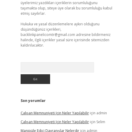
üyelerimiz yazdıkları içeriklerin sorumluluğunu
taşımakta olup, siteye üye olarak bu sorumluluğu kabul
etmiş sayılırlar.
Hukuka ve yasal düzenlemelere aykırı olduğunu
düşündüğünüz içerikleri,
backlinkpanelicomtr@gmail.com
adresine bildirmeniz
halinde, ilgili içerikler yasal süre içerisinde sitemizden
kaldırılacaktır.
Arama
Son yorumlar
Çalışan Memnuniyeti Için Neler Yapılabilir
için
admin
Çalışan Memnuniyeti Için Neler Yapılabilir
için
Selim
Manipüle Edici Davranışlar Nelerdir
için
admin