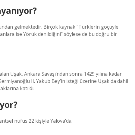
ayanıyor?
undan gelmektedir. Birçok kaynak “Türklerin göçüyle
lara ise Yörük denildiğini” söylese de bu doğru bir
alan Uşak, Ankara Savaşı’ndan sonra 1429 yılına kadar
 Germiyanoğlu II. Yakub Bey’in isteği üzerine Uşak da dahil
klarına katıldı.
ıyor?
entsel nüfus 22 kişiyle Yalova’da.