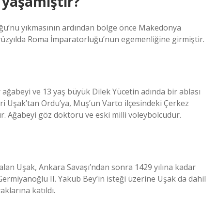
 yaşamıştır?
luğu’nu yıkmasının ardından bölge önce Makedonya
 yüzyılda Roma İmparatorluğu’nun egemenliğine girmiştir.
ağabeyi ve 13 yaş büyük Dilek Yücetin adında bir ablası
eri Uşak’tan Ordu’ya, Muş’un Varto ilçesindeki Çerkez
r. Ağabeyi göz doktoru ve eski milli voleybolcudur.
alan Uşak, Ankara Savaşı’ndan sonra 1429 yılına kadar
 Germiyanoğlu II. Yakub Bey’in isteği üzerine Uşak da dahil
klarına katıldı.