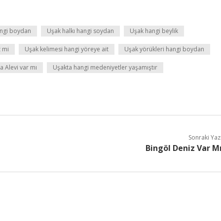
ngi boydan
Uşak halkı hangi soydan
Uşak hangi beylik
 mi
Uşak kelimesi hangi yöreye ait
Uşak yörükleri hangi boydan
a Alevi var mı
Uşakta hangi medeniyetler yaşamıştır
Sonraki Yaz
Bingöl Deniz Var M