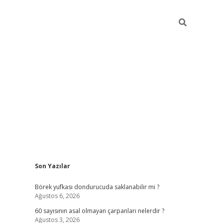
Sidebar
Son Yazılar
tulipbet
Börek yufkası dondurucuda saklanabilir mi ?
Ağustos 6, 2026
60 sayısının asal olmayan çarpanları nelerdir ?
Ağustos 3, 2026