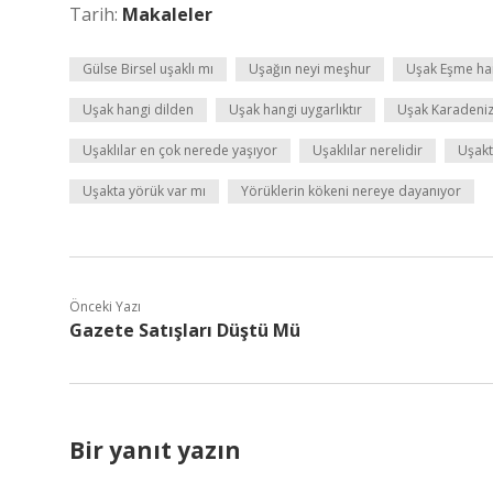
Tarih:
Makaleler
Gülse Birsel uşaklı mı
Uşağın neyi meşhur
Uşak Eşme ha
Uşak hangi dilden
Uşak hangi uygarlıktır
Uşak Karadeniz
Uşaklılar en çok nerede yaşıyor
Uşaklılar nerelidir
Uşakt
Uşakta yörük var mı
Yörüklerin kökeni nereye dayanıyor
Önceki Yazı
Gazete Satışları Düştü Mü
Bir yanıt yazın