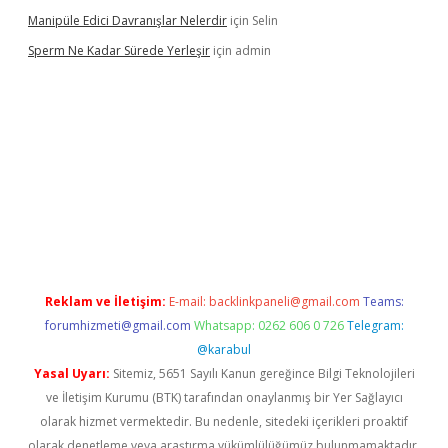
Manipüle Edici Davranışlar Nelerdir
için
Selin
Sperm Ne Kadar Sürede Yerleşir
için
admin
bet
Reklam ve İletişim:
E-mail:
backlinkpaneli@gmail.com
Teams:
forumhizmeti@gmail.com
Whatsapp: 0262 606 0 726
Telegram:
@karabul
Yasal Uyarı:
Sitemiz, 5651 Sayılı Kanun gereğince Bilgi Teknolojileri
ve İletişim Kurumu (BTK) tarafından onaylanmış bir Yer Sağlayıcı
olarak hizmet vermektedir. Bu nedenle, sitedeki içerikleri proaktif
olarak denetleme veya araştırma yükümlülüğümüz bulunmamaktadır.