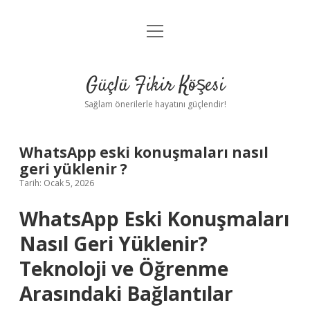
menüyü
Anasayfa
aç
Gizlilik Politikası
Güçlü Fikir Köşesi
Yasal Uyarı
Sağlam önerilerle hayatını güçlendir!
Hakkımızda
WhatsApp eski konuşmaları nasıl
geri yüklenir ?
Tarih: Ocak 5, 2026
WhatsApp Eski Konuşmaları
Nasıl Geri Yüklenir?
Teknoloji ve Öğrenme
Arasındaki Bağlantılar